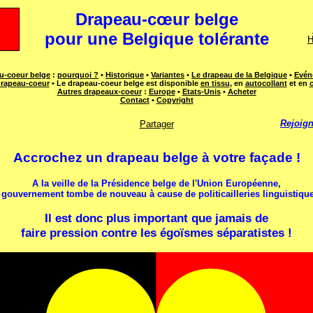
Drapeau-cœur belge
pour une Belgique tolérante
H
u-coeur belge
:
pourquoi ?
•
Historique
•
Variantes
•
Le drapeau de la Belgique
•
Evén
drapeau-coeur
• Le drapeau-coeur belge est disponible
en tissu
, en
autocollant
et en
c
Autres drapeaux-coeur
:
Europe
•
Etats-Unis
•
Acheter
Contact
•
Copyright
Rejoig
Partager
Accrochez un drapeau belge à votre façade !
A la veille de la Présidence belge de l'Union Européenne,
 gouvernement tombe de nouveau à cause de politicailleries linguistiqu
Il est donc plus important que jamais de
faire pression contre les égoïsmes séparatistes !