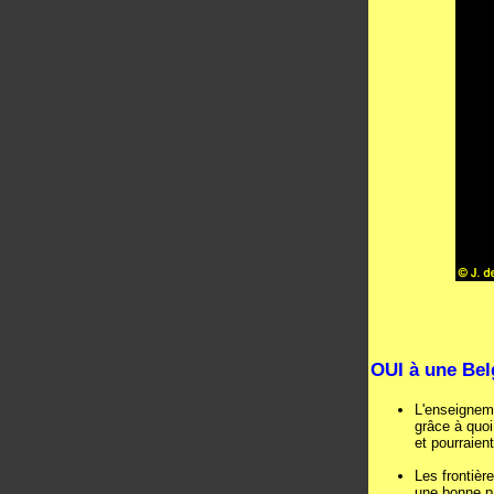
OUI à une Belg
L'enseigneme
grâce à quo
et pourraien
Les frontièr
une bonne pa