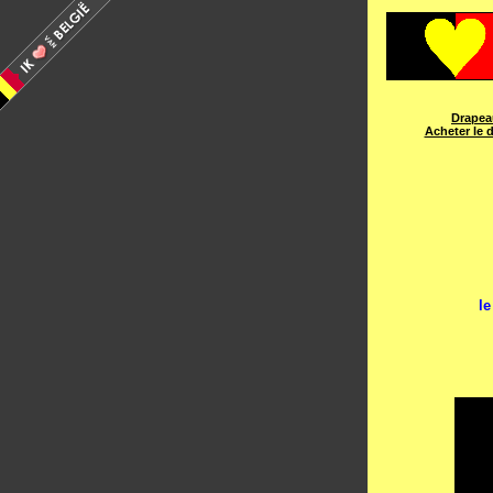
Drapea
Acheter le 
le