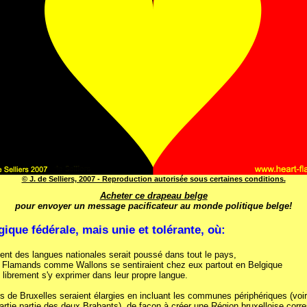
© J. de Selliers, 2007 - Reproduction autorisée sous certaines conditions.
Acheter ce drapeau belge
pour envoyer un message pacificateur au monde politique belge!
ique fédérale, mais unie et tolérante, où:
nt des langues nationales serait poussé dans tout le pays,
i Flamands comme Wallons se sentiraient chez eux partout en Belgique
t librement s'y exprimer dans leur propre langue.
es de Bruxelles seraient élargies en incluant les communes périphériques (vo
rtie partie des deux Brabants), de façon à créer une Région bruxelloise corr