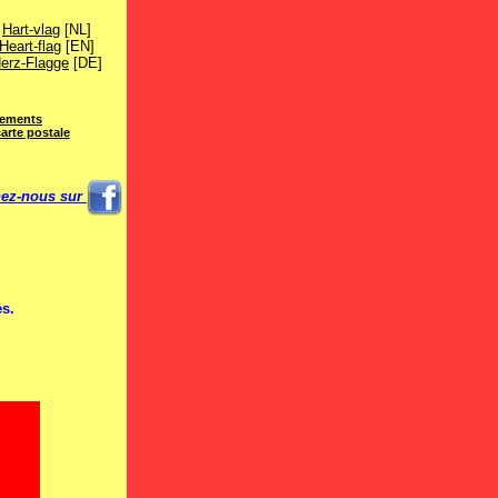
Hart-vlag
[NL]
Heart-flag
[EN]
erz-Flagge
[DE]
ements
arte postale
nez-nous sur
es.